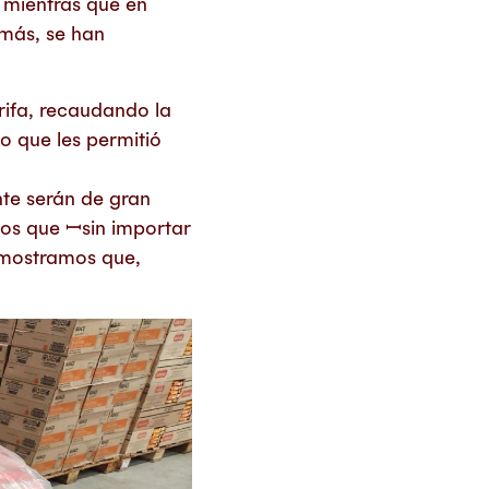
 mientras que en
emás, se han
ifa, recaudando la
o que les permitió
te serán de gran
ios que ꟷsin importar
emostramos que,