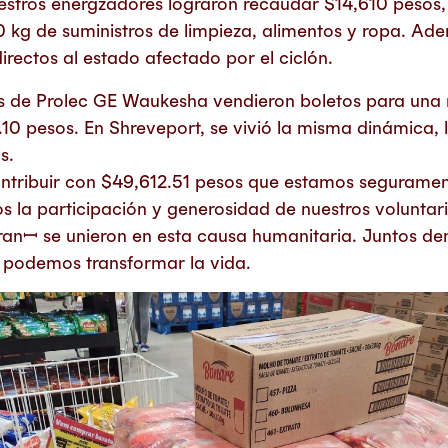
estros energzadores lograron recaudar $14,610 pesos,
0 kg de suministros de limpieza, alimentos y ropa. Ad
irectos al estado afectado por el ciclón.
 de Prolec GE Waukesha vendieron boletos para una r
10 pesos. En Shreveport, se vivió la misma dinámica, l
s.
ontribuir con $49,612.51 pesos que estamos seguramen
s la participación y generosidad de nuestros voluntar
ranꟷ se unieron en esta causa humanitaria. Juntos d
 podemos transformar la vida.