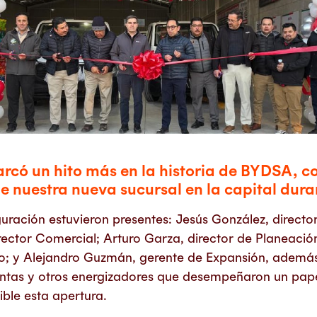
rcó un hito más en la historia de BYDSA, con 
e nuestra nueva sucursal en la capital dur
guración estuvieron presentes: Jesús González, direct
ector Comercial; Arturo Garza, director de Planeación
o; y Alejandro Guzmán, gerente de Expansión, además
entas y otros energizadores que desempeñaron un pape
ible esta apertura.