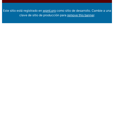
Este sitio está registrado en
wpml.org
como sitio de desarrollo. Cambie a una
clave de sitio de producción para
remove this banner
.