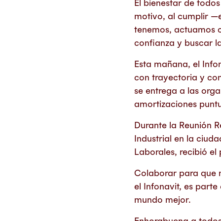
El bienestar de todos
motivo, al cumplir —
tenemos, actuamos co
confianza y buscar l
Esta mañana, el Inf
con trayectoria y com
se entrega a las org
amortizaciones puntu
Durante la Reunión R
Industrial en la ciu
Laborales, recibió e
Colaborar para que n
el Infonavit, es part
mundo mejor.
Enhorabuena a todos 