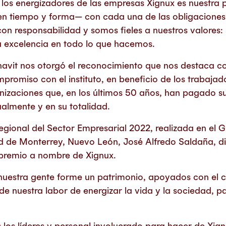
 los energizadores de las empresas Xignux es nuestra p
en tiempo y forma— con cada una de las obligaciones
n responsabilidad y somos fieles a nuestros valores: 
a excelencia en todo lo que hacemos.
onavit nos otorgó el reconocimiento que nos destaca
promiso con el instituto, en beneficio de los trabajado
anizaciones que, en los últimos 50 años, han pagado s
almente y en su totalidad.
egional del Sector Empresarial 2022, realizada en el G
dad de Monterrey, Nuevo León, José Alfredo Saldaña, d
l premio a nombre de Xignux.
uestra gente forme un patrimonio, apoyados con el cr
e de nuestra labor de energizar la vida y la sociedad, p
los líderes y personal involucrado para hacer de Xi